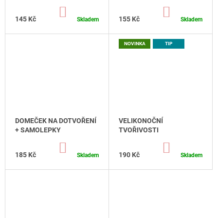
DO
DO
KOŠÍKU
KOŠÍKU
145 Kč
155 Kč
Skladem
Skladem
NOVINKA
TIP
DOMEČEK NA DOTVOŘENÍ
VELIKONOČNÍ
+ SAMOLEPKY
TVOŘIVOSTI
DO
DO
KOŠÍKU
KOŠÍKU
185 Kč
190 Kč
Skladem
Skladem