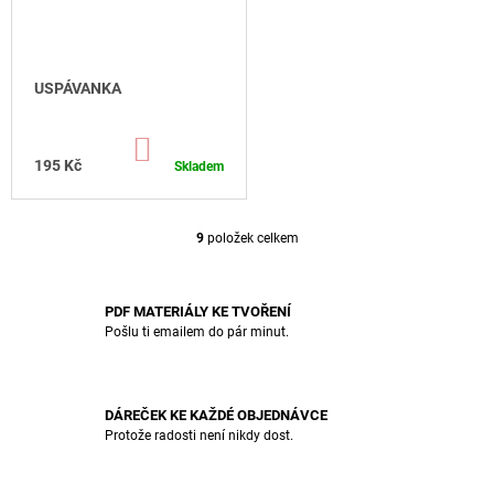
USPÁVANKA
DO
KOŠÍKU
195 Kč
Skladem
9
položek celkem
O
V
L
Á
PDF MATERIÁLY KE TVOŘENÍ
D
Pošlu ti emailem do pár minut.
A
C
Í
P
DÁREČEK KE KAŽDÉ OBJEDNÁVCE
R
Protože radosti není nikdy dost.
V
K