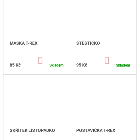
Ů
J
E
M
E
PIDI
PTÁČEK
MASKA T-REX
ŠTĚSTÍČKO
SÝKORKA
95
DO
DO
Kč
KOŠÍKU
KOŠÍKU
85 Kč
95 Kč
Skladem
Skladem
SKŘÍTEK LISTOPÁDKO
POSTAVIČKA T-REX