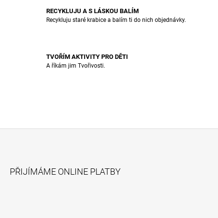
Y
V
RECYKLUJU A S LÁSKOU BALÍM
Ý
Recykluju staré krabice a balím ti do nich objednávky.
P
I
S
U
TVOŘÍM AKTIVITY PRO DĚTI
A říkám jim Tvořivosti.
Z
Á
PŘIJÍMÁME ONLINE PLATBY
P
A
T
Í