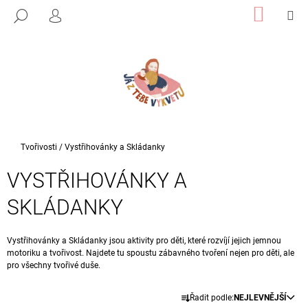
K
Přejít
NÁKUP
M
HLEDAT
na
KOŠÍK
PŘIHLÁŠENÍ
O
ZPĚT
ZPĚT
obsah
Š
Í
C
K
O
P
O
T
Domů
Tvořivosti
/
Vystřihovánky a Skládanky
Ř
VYSTŘIHOVÁNKY A
E
B
SKLÁDANKY
U
J
Vystřihovánky a Skládanky jsou aktivity pro děti, které rozvíjí jejich jemnou
E
motoriku a tvořivost. Najdete tu spoustu zábavného tvoření nejen pro děti, ale
pro všechny tvořivé duše.
T
E
Ř
Řadit podle:
NEJLEVNĚJŠÍ
N