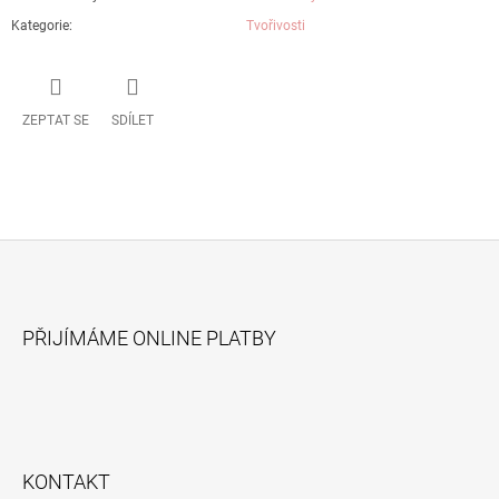
Kategorie
:
Tvořivosti
ZEPTAT SE
SDÍLET
Z
Á
PŘIJÍMÁME ONLINE PLATBY
P
A
T
Í
KONTAKT