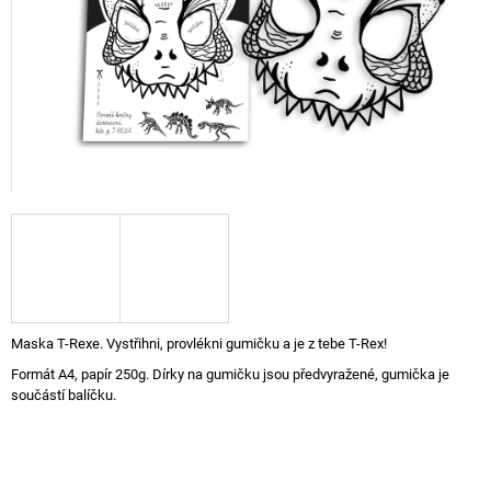
A
J
Í
T
?
HLEDAT
D
Maska T-Rexe. Vystřihni, provlékni gumičku a je z tebe T-Rex!
O
Formát A4, papír 250g. Dírky na gumičku jsou předvyražené, gumička je
P
součástí balíčku.
O
R
U
Č
U