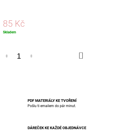
J
E
M
E
85 Kč
Měrná
Skladem
KVĚTINOVÉ
cena:
PŘÁNÍ
DĚKUJU
S
OTVORY
DO
KOŠÍKU
NA
FOTKY
85
Kč
PDF MATERIÁLY KE TVOŘENÍ
Pošlu ti emailem do pár minut.
DÁREČEK KE KAŽDÉ OBJEDNÁVCE