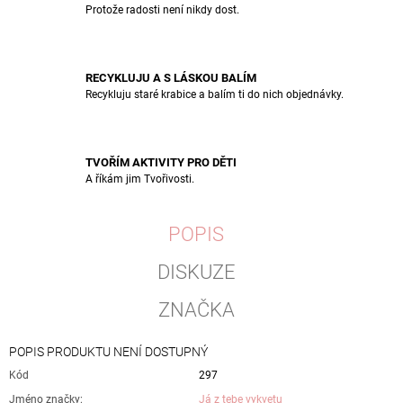
Protože radosti není nikdy dost.
RECYKLUJU A S LÁSKOU BALÍM
Recykluju staré krabice a balím ti do nich objednávky.
TVOŘÍM AKTIVITY PRO DĚTI
A říkám jim Tvořivosti.
POPIS
DISKUZE
ZNAČKA
POPIS PRODUKTU NENÍ DOSTUPNÝ
Kód
297
Jméno značky
:
Já z tebe vykvetu