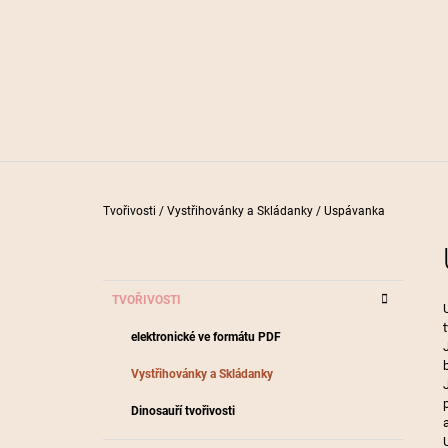
190 Kč
Domů
Tvořivosti
/
Vystřihovánky a Skládanky
/
Uspávanka
P
O
S
K
Přeskočit
TVOŘIVOSTI
T
A
kategorie
T
R
elektronické ve formátu PDF
E
A
G
Vystřihovánky a Skládanky
O
N
R
N
Dinosauří tvořivosti
I
Í
E