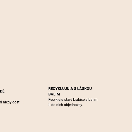
RECYKLUJU A S LÁSKOU
ŽDÉ
BALÍM
Recykluju staré krabice a balím
í nikdy dost.
ti do nich objednávky.