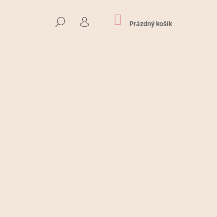
NÁKUPNÍ
HLEDAT
KOŠÍK
Prázdný košík
PŘIHLÁŠENÍ
Následující
MILOVANÝCH PTÁČKŮ