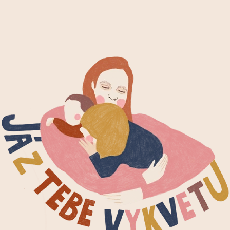
CO POTŘEBUJETE NAJÍT?
HLEDAT
DOPORUČUJEME
ŠTĚSTÍČKO
SADA DVOU ZA