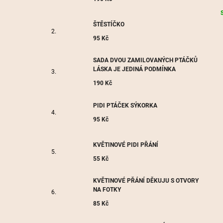
c
ŠTĚSTÍČKO
95 Kč
SADA DVOU ZAMILOVANÝCH PTÁČKŮ
LÁSKA JE JEDINÁ PODMÍNKA
190 Kč
PIDI PTÁČEK SÝKORKA
95 Kč
KVĚTINOVÉ PIDI PŘÁNÍ
55 Kč
KVĚTINOVÉ PŘÁNÍ DĚKUJU S OTVORY
NA FOTKY
85 Kč