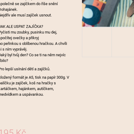
společně se zajíčkem do říše snění
Dohajánek.
Nejdřív ale musí zajíček usnout.
JAK ALE USPAT ZAJÍČKA?
Vyčisti mu zoubky, pusinku mu dej,
spočítej ovečky a přikryj
ho peřinkou s oblíbenou hračkou. A chvíli
si s ním vyprávěj.
Jaký byl tvůj den? Co se ti na něm nejvíc
íbilo?
Pro lepší usínání dětí a zajíčků.
Složený formát je A5, tisk na papír 300g. V
balíčku je zajíček, koš na hračky s
kartáčkem, hajánkem, autíčkem,
medvídkem a uspávankou.
195 Kč