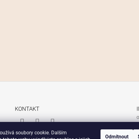
KONTAKT
O
O
Facebook
Instagram
Facebook
oužívá soubory cookie. Dalším
P
Odmítnout
Messenger