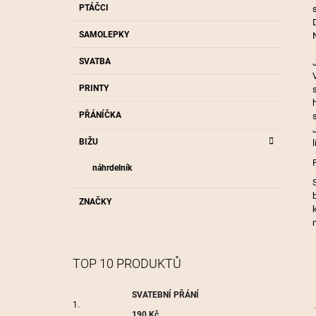
P
PTÁČCI
A
SAMOLEPKY
N
SVATBA
E
L
PRINTY
PŘÁNÍČKA
BIŽU
l
náhrdelník
ZNAČKY
TOP 10 PRODUKTŮ
SVATEBNÍ PŘÁNÍ
190 Kč