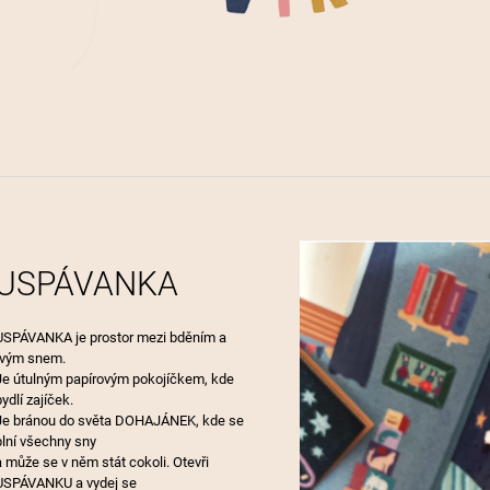
LÁSKA JE JEDI
95 Kč
190 Kč
USPÁVANKA
USPÁVANKA je prostor mezi bděním a
tvým snem.
Je útulným papírovým pokojíčkem, kde
bydlí zajíček.
Je bránou do světa DOHAJÁNEK, kde se
plní všechny sny
a může se v něm stát cokoli. Otevři
USPÁVANKU a vydej se