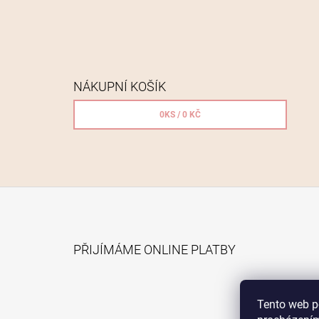
NÁKUPNÍ KOŠÍK
0
KS /
0 KČ
Z
Á
PŘIJÍMÁME ONLINE PLATBY
P
A
T
Tento web p
Í