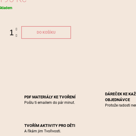
Měrná
Skladem
ena:
DO KOŠÍKU
DÁREČEK KE KA
PDF MATERIÁLY KE TVOŘENÍ
OBJEDNÁVCE
Pošlu ti emailem do pár minut.
Protože radosti nen
TVOŘÍM AKTIVITY PRO DĚTI
A říkám jim Tvořivosti.