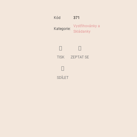
Kód
371
Vystřihovánky a
Kategorie
:
Skládanky
TISK
ZEPTAT SE
SDÍLET