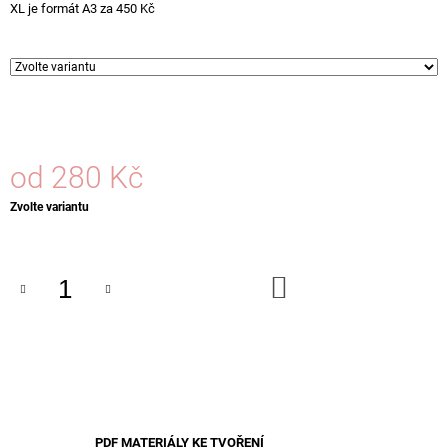
XL je formát A3 za 450 Kč
J
E
M
E
SAMOLEPKY
JSI
MOJE
od
280 Kč
LÁSKA
45
Měrná
Zvolte variantu
Kč
cena:
DO
KOŠÍKU
PDF MATERIÁLY KE TVOŘENÍ