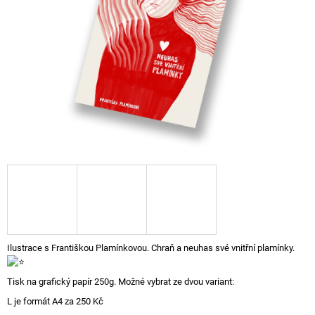
A
J
Í
T
?
HLEDAT
D
O
P
Ilustrace s Františkou Plamínkovou.
Chraň a neuhas své vnitřní plamínky.
O
R
Tisk na grafický papír 250g. Možné vybrat ze dvou variant:
U
Č
L je formát A4 za 250 Kč
U