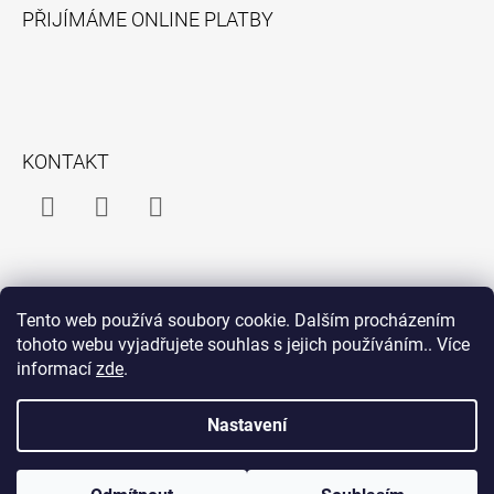
Á
PŘIJÍMÁME ONLINE PLATBY
P
A
T
Í
KONTAKT
Facebook
Instagram
Facebook
Messenger
INFORMACE PRO VÁS
Tento web používá soubory cookie. Dalším procházením
O mně
tohoto webu vyjadřujete souhlas s jejich používáním.. Více
informací
zde
.
Obchodní podmínky
Podmínky ochrany osobních údajů
Nastavení