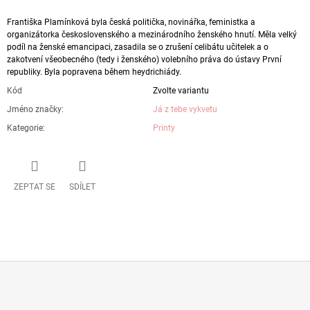
Františka Plamínková byla
česká
politička
,
novinářka
,
feministka
a
organizátorka československého a mezinárodního ženského hnutí. Měla velký
podíl na ženské emancipaci, zasadila se o zrušení
celibátu
učitelek a o
zakotvení všeobecného (tedy i ženského)
volebního práva
do ústavy První
republiky. Byla popravena během
heydrichiády
.
Kód
Zvolte variantu
Jméno značky
:
Já z tebe vykvetu
Kategorie
:
Printy
ZEPTAT SE
SDÍLET
Z