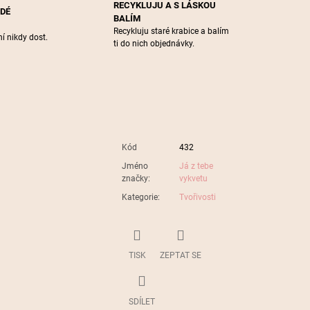
RECYKLUJU A S LÁSKOU
ŽDÉ
BALÍM
Recykluju staré krabice a balím
í nikdy dost.
ti do nich objednávky.
Kód
432
Jméno
Já z tebe
značky
:
vykvetu
Kategorie
:
Tvořivosti
TISK
ZEPTAT SE
SDÍLET