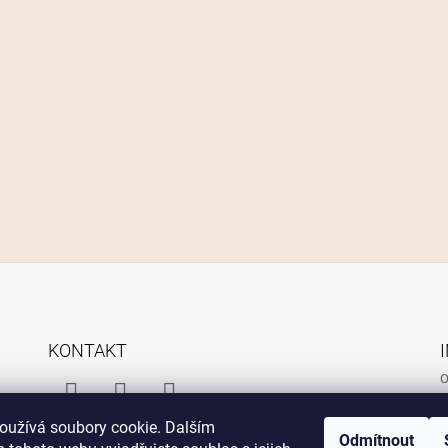
KONTAKT
O
O
Facebook
Instagram
Facebook
oužívá soubory cookie. Dalším
P
Odmítnout
Messenger