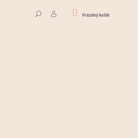
NÁKUPNÍ
HLEDAT
KOŠÍK
Prázdný košík
PŘIHLÁŠENÍ
Následující
MILOVANÝCH PTÁČKŮ