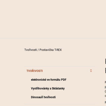
190 Kč
Domů
Tvořivosti
/
Postavička T-REX
P
O
S
K
Přeskočit
TVOŘIVOSTI
T
A
kategorie
T
R
elektronické ve formátu PDF
E
A
G
Vystřihovánky a Skládanky
O
N
R
N
Dinosauří tvořivosti
I
Í
E