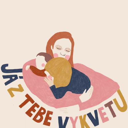
CO POTŘEBUJETE NAJÍT?
HLEDAT
DOPORUČUJEME
ŠTĚSTÍČKO
SADA DVOU ZA