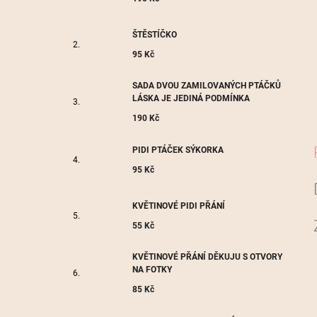
ŠTĚSTÍČKO
95 Kč
SADA DVOU ZAMILOVANÝCH PTÁČKŮ
LÁSKA JE JEDINÁ PODMÍNKA
190 Kč
PIDI PTÁČEK SÝKORKA
95 Kč
KVĚTINOVÉ PIDI PŘÁNÍ
55 Kč
KVĚTINOVÉ PŘÁNÍ DĚKUJU S OTVORY
NA FOTKY
85 Kč