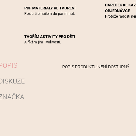
DÁREČEK KE KA
PDF MATERIÁLY KE TVOŘENÍ
OBJEDNÁVCE
Pošlu ti emailem do pár minut.
Protože radosti nen
TVOŘÍM AKTIVITY PRO DĚTI
A říkám jim Tvořivosti.
POPIS
POPIS PRODUKTU NENÍ DOSTUPNÝ
DISKUZE
ZNAČKA