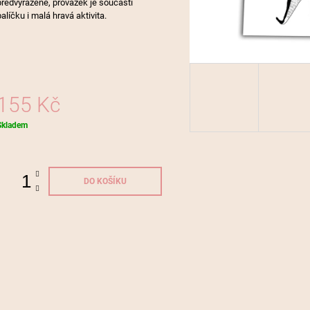
předvyražené, provázek je součástí
balíčku i malá hravá aktivita.
155 Kč
Měrná
Skladem
ena:
DO KOŠÍKU