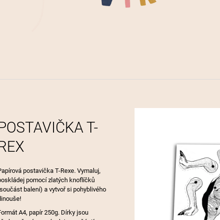
LÁSKA JE JEDI
95 Kč
190 Kč
POSTAVIČKA T-
REX
Papírová postavička T-Rexe. Vymaluj,
poskládej pomocí zlatých knoflíčků
(součást balení) a vytvoř si pohyblivého
dinouše!
Formát A4, papír 250g. Dírky jsou