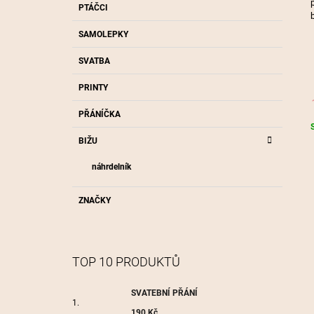
P
PTÁČCI
A
SAMOLEPKY
N
SVATBA
E
L
PRINTY
PŘÁNÍČKA
c
BIŽU
náhrdelník
ZNAČKY
TOP 10 PRODUKTŮ
SVATEBNÍ PŘÁNÍ
190 Kč