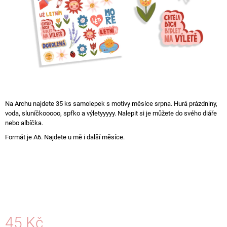
A
J
Í
T
?
Na Archu najdete 35 ks samolepek s motivy měsíce srpna. Hurá prázdniny,
voda, sluníčkooooo, spfko a výletyyyyy. Nalepit si je můžete do svého diáře
HLEDAT
nebo albíčka.
Formát je A6. Najdete u mě i další měsíce.
D
O
P
O
R
U
Č
45 Kč
U