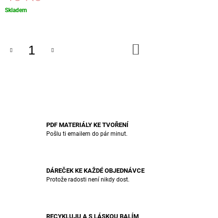
J
Měrná
Skladem
E
cena:
M
E
DO
KOŠÍKU
SAMOLEPKY
PTÁČCI
45
Kč
PDF MATERIÁLY KE TVOŘENÍ
Pošlu ti emailem do pár minut.
DÁREČEK KE KAŽDÉ OBJEDNÁVCE
Protože radosti není nikdy dost.
RECYKLUJU A S LÁSKOU BALÍM