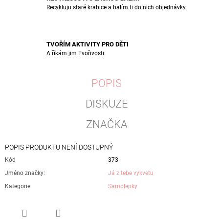
Recykluju staré krabice a balím ti do nich objednávky.
TVOŘÍM AKTIVITY PRO DĚTI
A říkám jim Tvořivosti.
POPIS
DISKUZE
ZNAČKA
POPIS PRODUKTU NENÍ DOSTUPNÝ
Kód
373
Jméno značky
:
Já z tebe vykvetu
Kategorie
:
Samolepky