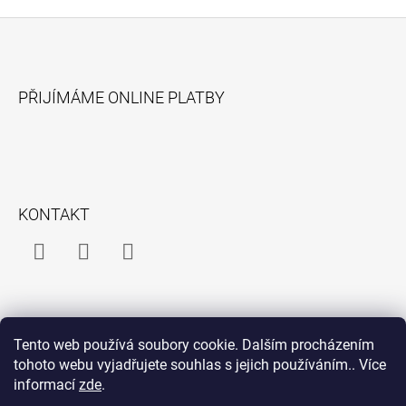
Z
Á
PŘIJÍMÁME ONLINE PLATBY
P
A
T
Í
KONTAKT
Facebook
Instagram
Facebook
Messenger
INFORMACE PRO VÁS
Tento web používá soubory cookie. Dalším procházením
O mně
tohoto webu vyjadřujete souhlas s jejich používáním.. Více
informací
zde
.
Obchodní podmínky