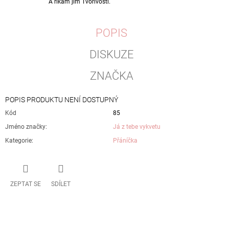
A říkám jim Tvořivosti.
POPIS
DISKUZE
ZNAČKA
POPIS PRODUKTU NENÍ DOSTUPNÝ
Kód
85
Jméno značky
:
Já z tebe vykvetu
Kategorie
:
Přáníčka
ZEPTAT SE
SDÍLET