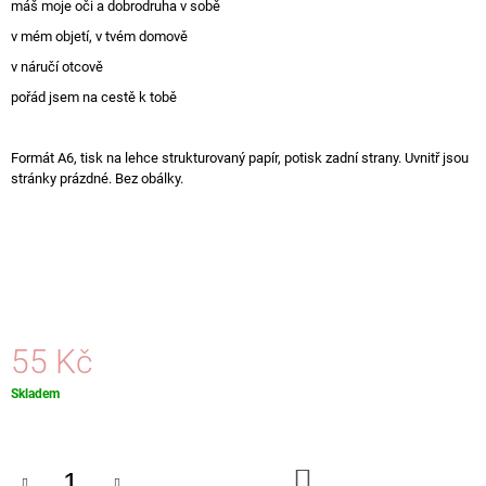
máš moje oči a dobrodruha v sobě
J
E
v mém objetí, v tvém domově
M
v náručí otcově
E
pořád jsem na cestě k tobě
KVĚTINOVÉ
PŘÁNÍ
Formát A6, tisk na lehce strukturovaný papír, potisk zadní strany. Uvnitř jsou
SE
stránky prázdné. Bez obálky.
ZRCÁTKEM
85
Kč
55 Kč
Měrná
Skladem
cena:
DO