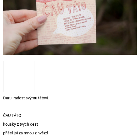
A
J
Í
T
?
HLEDAT
D
Daruj radost svýmu tátovi.
O
P
O
ČAU TÁTO
R
kousky z tvých cest
U
Č
přišel jsi za mnou z hvězd
U