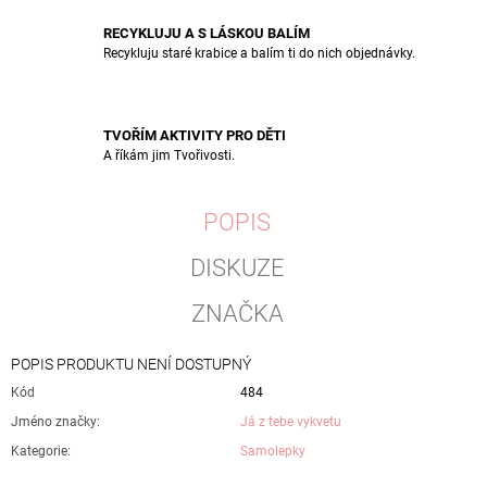
RECYKLUJU A S LÁSKOU BALÍM
Recykluju staré krabice a balím ti do nich objednávky.
TVOŘÍM AKTIVITY PRO DĚTI
A říkám jim Tvořivosti.
POPIS
DISKUZE
ZNAČKA
POPIS PRODUKTU NENÍ DOSTUPNÝ
Kód
484
Jméno značky
:
Já z tebe vykvetu
Kategorie
:
Samolepky