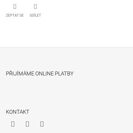
ZEPTAT SE
SDÍLET
Z
Á
PŘIJÍMÁME ONLINE PLATBY
P
A
T
Í
KONTAKT