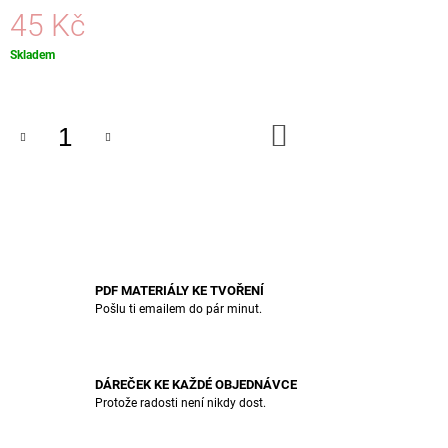
J
45 Kč
E
M
Měrná
Skladem
E
cena:
KVĚTINOVÉ
DO
PŘÁNÍ
KOŠÍKU
DĚKUJU
S
OTVORY
NA
FOTKY
85
Kč
PDF MATERIÁLY KE TVOŘENÍ
Pošlu ti emailem do pár minut.
DÁREČEK KE KAŽDÉ OBJEDNÁVCE
Protože radosti není nikdy dost.