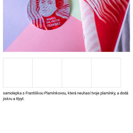
A
J
Í
T
?
HLEDAT
D
samolepka s Františkou Plamínkovou, která neuhasí tvoje plamínky, a dodá
O
jiskru a třpyt.
P
O
R
U
Č
U