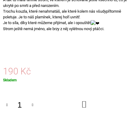
J
ukryté po smrti a před narozením.
E
Trochu kouzla, které nenahmatáš, ale které kolem nás všudypřítomně
M
poletuje. Je to náš plamínek, kterej hoří uvnitř.
E
Je to síla, díky které můžeme přijímat, ale i opouštět
Strom ještě nemá jméno, ale brzy z něj vylétnou nový ptáčci.
PIDI
PTÁČEK
SÝKORKA
95
Kč
190 Kč
Měrná
Skladem
cena:
DO
KOŠÍKU