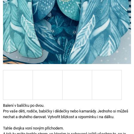
A
J
Í
T
?
HLEDAT
D
O
P
Balení v balíčku po dvou.
O
Pro vaše děti, rodiče, babičky i dědečky nebo kamarády. Jednoho si můžeš
R
nechat a druhého darovat. Vytvořit blízkost a vzpomínku i na dálku.
U
Č
Tahle dvojka voní novým příchodem.
U
A tak tu máte tenhle strom, ve kterém je schované ještě všechno to, co je