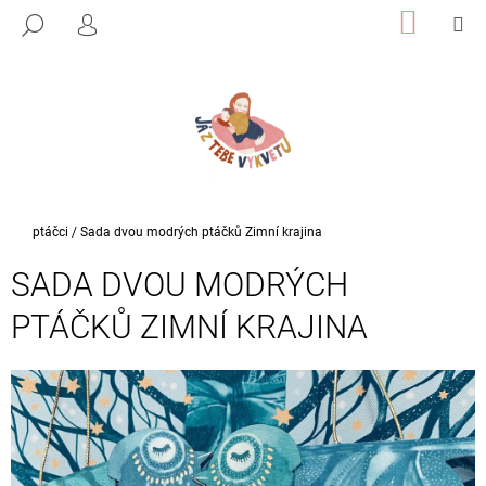
K
Přejít
NÁKUP
M
HLEDAT
na
KOŠÍK
PŘIHLÁŠENÍ
O
ZPĚT
ZPĚT
obsah
Š
Í
C
K
O
P
O
T
Domů
ptáčci
/
Sada dvou modrých ptáčků Zimní krajina
Ř
SADA DVOU MODRÝCH
E
B
PTÁČKŮ ZIMNÍ KRAJINA
U
J
E
T
E
N