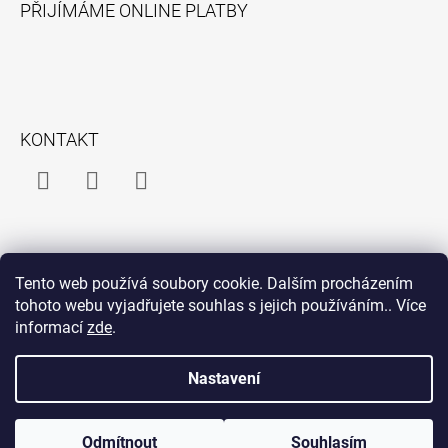
Á
PŘIJÍMÁME ONLINE PLATBY
P
A
T
Í
KONTAKT
Facebook
Instagram
Facebook
Messenger
INFORMACE PRO VÁS
Tento web používá soubory cookie. Dalším procházením
O mně
tohoto webu vyjadřujete souhlas s jejich používáním.. Více
informací
zde
.
Obchodní podmínky
Podmínky ochrany osobních údajů
Nastavení
Odmítnout
Souhlasím
Vytvořil Shoptet
© 2026 jaztebevykvetu. Všechna práva vyhrazena.