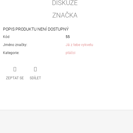
DISKUZE
ZNAČKA
POPIS PRODUKTU NENÍ DOSTUPNÝ
Kód
55
Jméno značky
:
Já z tebe vykvetu
Kategorie
:
ptáčci
ZEPTAT SE
SDÍLET
Z