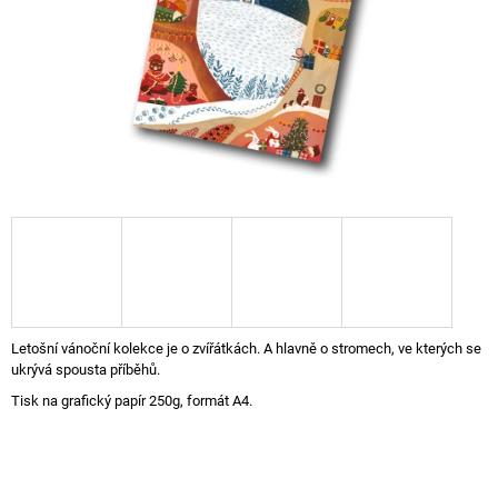
A
J
Í
T
?
HLEDAT
D
Letošní vánoční kolekce je o zvířátkách. A hlavně o stromech, ve kterých se
O
ukrývá spousta příběhů.
P
Tisk na grafický papír 250g, formát A4.
O
R
U
Č
U