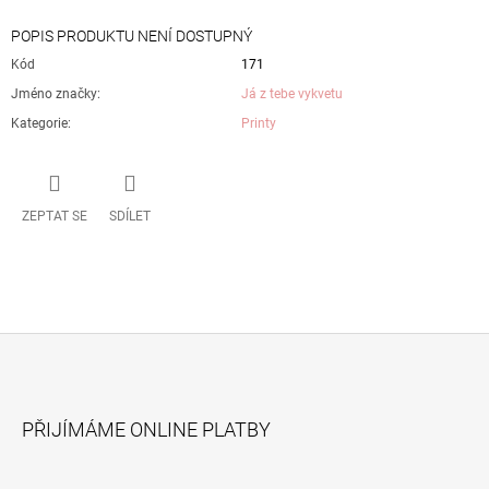
POPIS PRODUKTU NENÍ DOSTUPNÝ
Kód
171
Jméno značky
:
Já z tebe vykvetu
Kategorie
:
Printy
ZEPTAT SE
SDÍLET
Z
Á
PŘIJÍMÁME ONLINE PLATBY
P
A