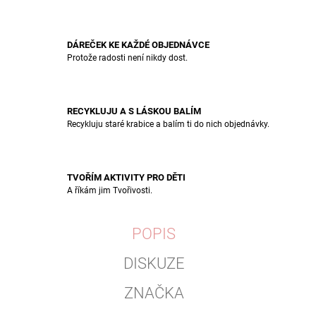
DÁREČEK KE KAŽDÉ OBJEDNÁVCE
Protože radosti není nikdy dost.
RECYKLUJU A S LÁSKOU BALÍM
Recykluju staré krabice a balím ti do nich objednávky.
TVOŘÍM AKTIVITY PRO DĚTI
A říkám jim Tvořivosti.
POPIS
DISKUZE
ZNAČKA