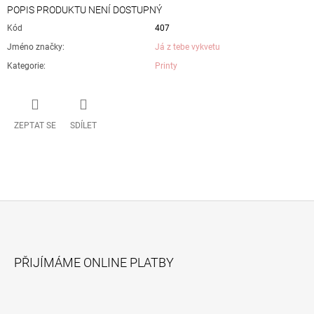
POPIS PRODUKTU NENÍ DOSTUPNÝ
Kód
407
Jméno značky
:
Já z tebe vykvetu
Kategorie
:
Printy
ZEPTAT SE
SDÍLET
Z
Á
PŘIJÍMÁME ONLINE PLATBY
P
A
T