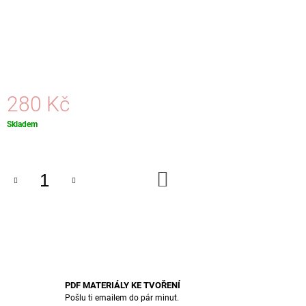
J
E
M
E
ŠTĚSTÍČKO
280 Kč
95
Kč
Měrná
Skladem
cena:
DO
KOŠÍKU
PDF MATERIÁLY KE TVOŘENÍ
Pošlu ti emailem do pár minut.