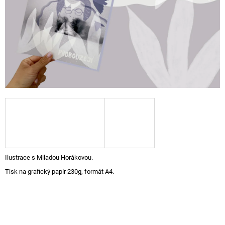
A
J
Í
T
?
HLEDAT
D
Ilustrace s Miladou Horákovou.
O
Tisk na grafický papír 230g, formát A4.
P
O
R
U
Č
U