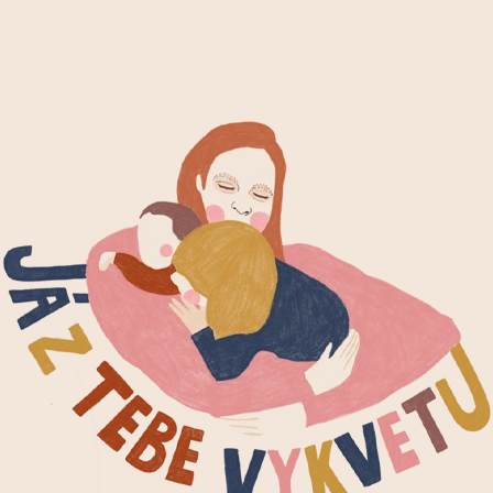
CO POTŘEBUJETE NAJÍT?
HLEDAT
DOPORUČUJEME
ŠTĚSTÍČKO
SADA DVOU ZA