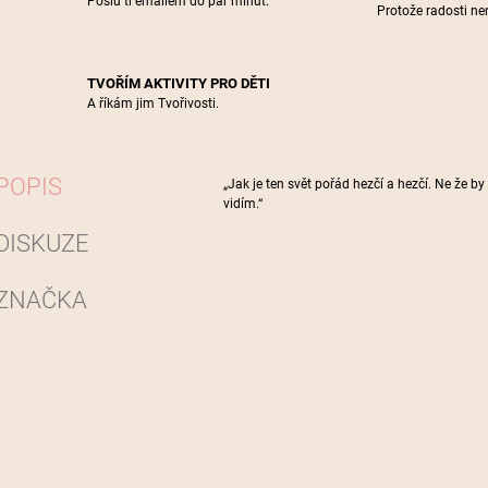
Pošlu ti emailem do pár minut.
Protože radosti nen
TVOŘÍM AKTIVITY PRO DĚTI
A říkám jim Tvořivosti.
POPIS
„Jak je ten svět pořád hezčí a hezčí. Ne že by 
vidím.“
DISKUZE
ZNAČKA