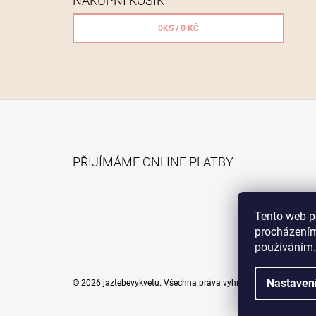
NÁKUPNÍ KOŠÍK
0
KS /
0 KČ
Z
Á
PŘIJÍMÁME ONLINE PLATBY
P
A
T
Tento web p
Í
procházením
používáním.
Nastaven
© 2026 jaztebevykvetu. Všechna práva vyhrazena.