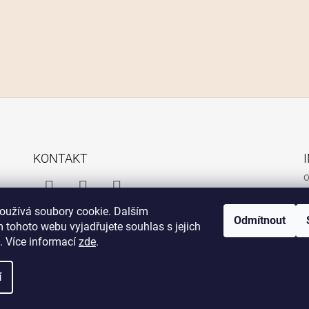
KONTAKT
O
O
Facebook
Instagram
Facebook
oužívá soubory cookie. Dalším
P
Odmítnout
Messenger
 tohoto webu vyjadřujete souhlas s jejich
. Více informací
zde
.
í