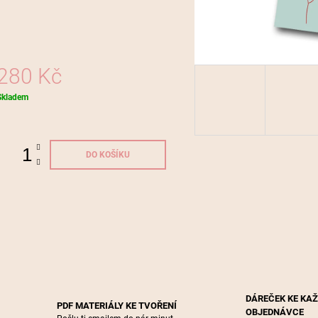
280 Kč
Měrná
Skladem
ena:
DO KOŠÍKU
DÁREČEK KE KA
PDF MATERIÁLY KE TVOŘENÍ
OBJEDNÁVCE