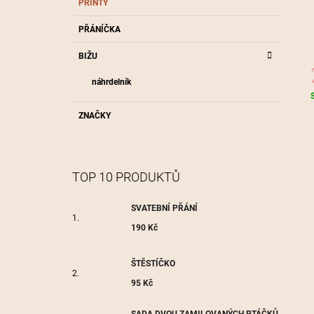
PRINTY
P
A
PŘÁNÍČKA
N
BIŽU
E
L
náhrdelník
c
ZNAČKY
TOP 10 PRODUKTŮ
SVATEBNÍ PŘÁNÍ
190 Kč
ŠTĚSTÍČKO
95 Kč