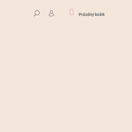
NÁKUPNÍ
HLEDAT
KOŠÍK
Prázdný košík
PŘIHLÁŠENÍ
Následující
MILOVANÝCH PTÁČKŮ