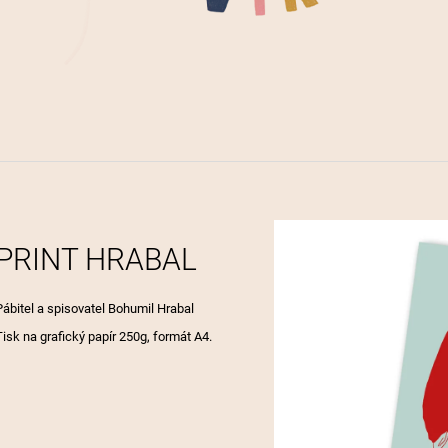
LÁSKA JE JEDI
95 Kč
190 Kč
PRINT HRABAL
Pábitel a spisovatel Bohumil Hrabal
Tisk na grafický papír 250g, formát A4.