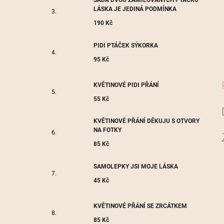
SADA DVOU ZAMILOVANÝCH PTÁČKŮ
LÁSKA JE JEDINÁ PODMÍNKA
190 Kč
PIDI PTÁČEK SÝKORKA
95 Kč
KVĚTINOVÉ PIDI PŘÁNÍ
55 Kč
KVĚTINOVÉ PŘÁNÍ DĚKUJU S OTVORY
NA FOTKY
85 Kč
SAMOLEPKY JSI MOJE LÁSKA
45 Kč
KVĚTINOVÉ PŘÁNÍ SE ZRCÁTKEM
85 Kč