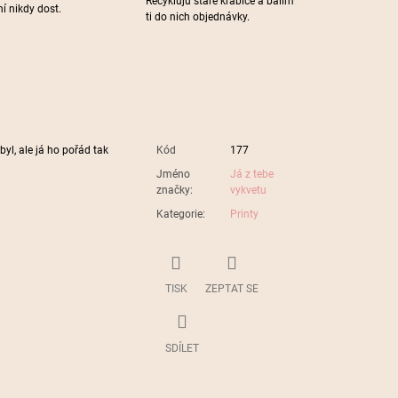
Recykluju staré krabice a balím
í nikdy dost.
ti do nich objednávky.
byl, ale já ho pořád tak
Kód
177
Jméno
Já z tebe
značky
:
vykvetu
Kategorie
:
Printy
TISK
ZEPTAT SE
SDÍLET