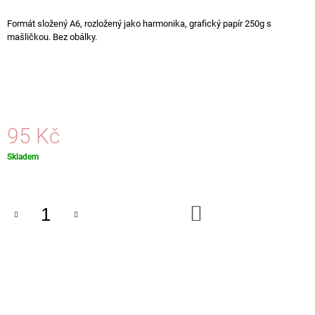
J
E
Formát složený A6, rozložený jako harmonika, grafický papír 250g s
M
mašličkou. Bez obálky.
E
SVATEBNÍ
PŘÁNÍ
190
Kč
95 Kč
Měrná
Skladem
cena:
DO
KOŠÍKU