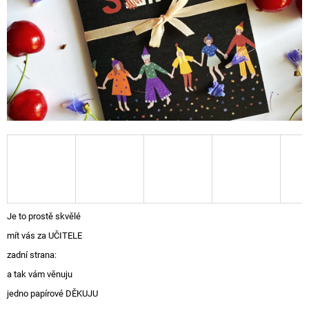
A
J
Í
T
?
HLEDAT
D
Je to prostě skvělé
O
mít vás za UČITELE
P
O
zadní strana:
R
a tak vám věnuju
U
Č
jedno papírové DĚKUJU
U