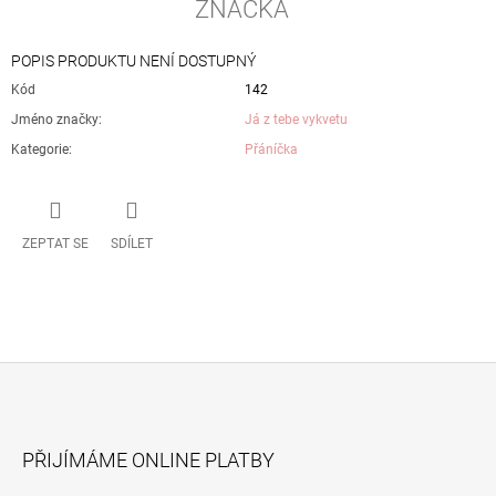
ZNAČKA
POPIS PRODUKTU NENÍ DOSTUPNÝ
Kód
142
Jméno značky
:
Já z tebe vykvetu
Kategorie
:
Přáníčka
ZEPTAT SE
SDÍLET
Z
Á
PŘIJÍMÁME ONLINE PLATBY
P