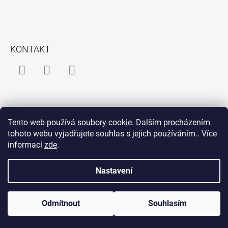
A
T
Í
KONTAKT
Facebook
Instagram
Facebook
Messenger
INFORMACE PRO VÁS
Tento web používá soubory cookie. Dalším procházením
O mně
tohoto webu vyjadřujete souhlas s jejich používáním.. Více
informací
zde
.
Obchodní podmínky
Podmínky ochrany osobních údajů
Nastavení
Odmítnout
Souhlasím
Vytvořil Shoptet
© 2026 jaztebevykvetu. Všechna práva vyhrazena.